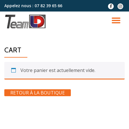
Appelez nous :
07 82 39 65 66
fa-
fa-
facebook
instag
Aller
au
DÉ
contenu
LA
CART
NA
Votre panier est actuellement vide.
RETOUR À LA BOUTIQUE