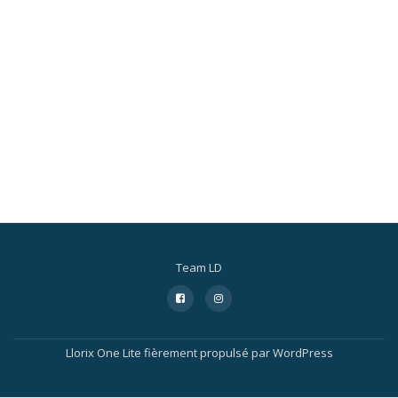
Team LD
Menu
fa-
fa-
facebook-
instagram
secondaire
square
Llorix One Lite
fièrement propulsé par
WordPress