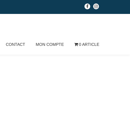
fa-
fa-
facebook
instagram
CONTACT
MON COMPTE
0 ARTICLE