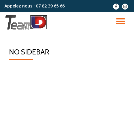
Appelez nous :
07 82 39 65 66
fa-
fa-
facebook
instag
Aller
au
DÉ
contenu
LA
NO SIDEBAR
NA