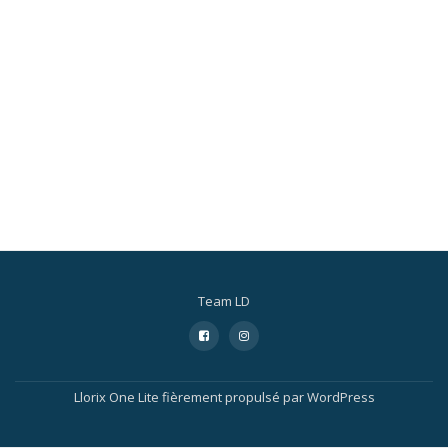
Team LD
Menu
fa-
fa-
facebook-
instagram
secondaire
square
Llorix One Lite
fièrement propulsé par
WordPress