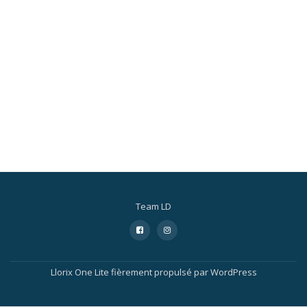
Team LD
Menu
fa-
fa-
facebook-
instagram
secondaire
square
Llorix One Lite
fièrement propulsé par
WordPress