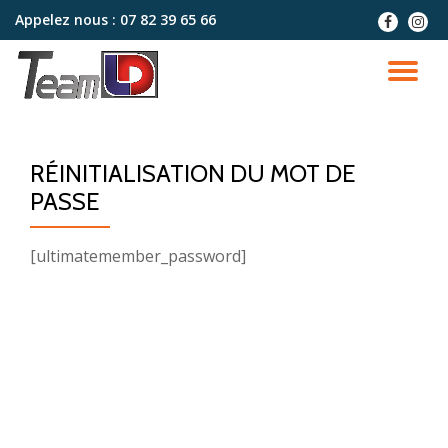
Appelez nous :
07 82 39 65 66
fa-
fa-
facebook
instag
Aller
au
DÉ
contenu
LA
RÉINITIALISATION DU MOT DE
NA
PASSE
[ultimatemember_password]