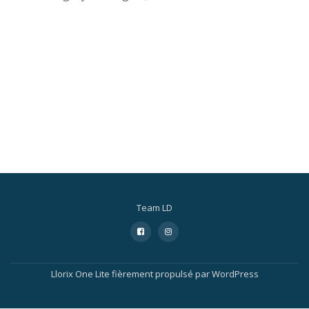
Team LD
Menu
fa-
fa-
facebook-
instagram
secondaire
square
Llorix One Lite
fièrement propulsé par
WordPress