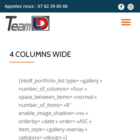
Appelez nous :
07 82 39 65 66
fa-
fa-
facebook
instag
Aller
au
DÉ
contenu
LA
4 COLUMNS WIDE
NA
[mkdf_portfolio_list type= »gallery »
number_of_columns= »four »
space_between_items= »normal »
number_of_items= »8″
enable_image_shadow= »no »
orderby= »date » order= »ASC »
item_style= »gallery-overlay »
category= »design »]