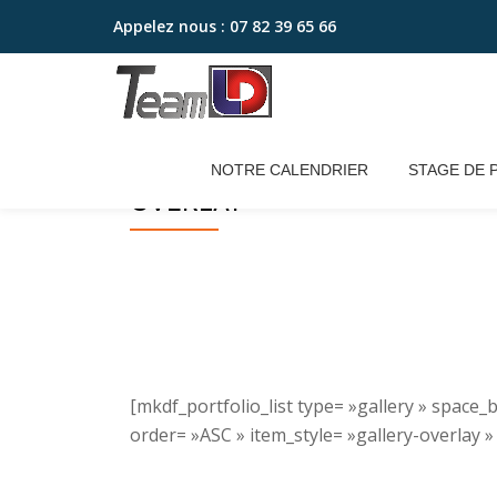
Appelez nous :
07 82 39 65 66
Aller
au
contenu
NOTRE CALENDRIER
STAGE DE 
OVERLAY
[mkdf_portfolio_list type= »gallery » spa
order= »ASC » item_style= »gallery-overlay »