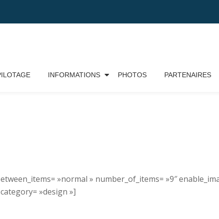
PILOTAGE
INFORMATIONS
PHOTOS
PARTENAIRES
ce_between_items= »normal » number_of_items= »9″ enable_i
 category= »design »]