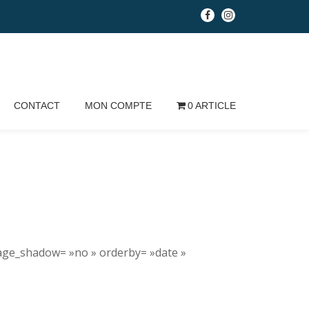
fa-
fa-
facebook
instagram
CONTACT
MON COMPTE
0 ARTICLE
mage_shadow= »no » orderby= »date »