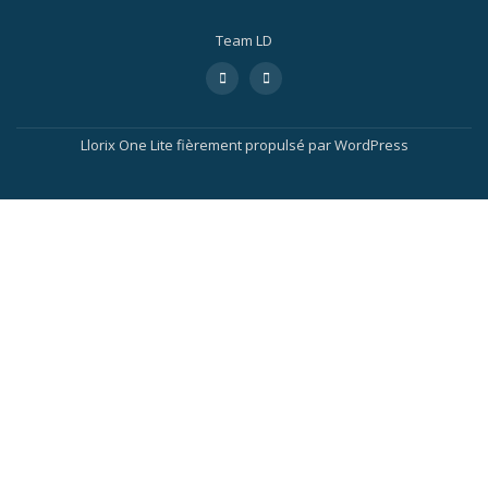
Team LD
Llorix One Lite
fièrement propulsé par
WordPress