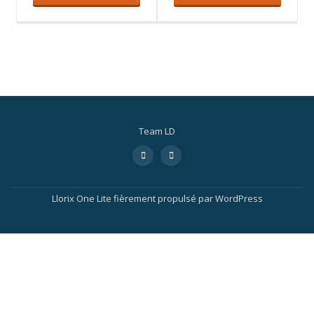
Team LD
Llorix One Lite
fièrement propulsé par
WordPress