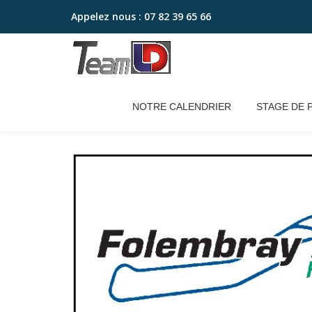
Appelez nous :
07 82 39 65 66
Aller
au
contenu
NOTRE CALENDRIER
STAGE DE 
Accueil
/
2022 - pack 2 jours
/ [PACK 2J] 25 ET