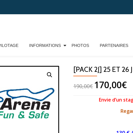
PILOTAGE
INFORMATIONS
PHOTOS
PARTENAIRES
 26 JUIN – INTER1 – FOLEMBRAY
[PACK 2J] 25 ET 2
170,00
€
190,00
€
Envie d’un sta
Regar
130 € 