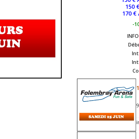
150 
170 € 
-1
INFO
Débu
Int
Int
Co
9
i