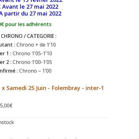
€ Avant le 27 mai 2022
A partir du 27 mai 2022
0€ pour les adhérents
 CHRONO / CATEGORIE :
tant :
Chrono + de 1’10
er 1 :
Chrono 1’05-1’10
er 2 :
Chrono 1’00-1’05
nfirmé :
Chrono – 1’00
1 x Samedi 25 Juin - Folembray - inter-1
5,00
€
nstock