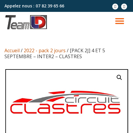
Appelez nous :
07 82 39 65 66
Aller
au
contenu
Accueil
/
2022 - pack 2 jours
/ [PACK 2J] 4 ET 5
SEPTEMBRE – INTER2 – CLASTRES