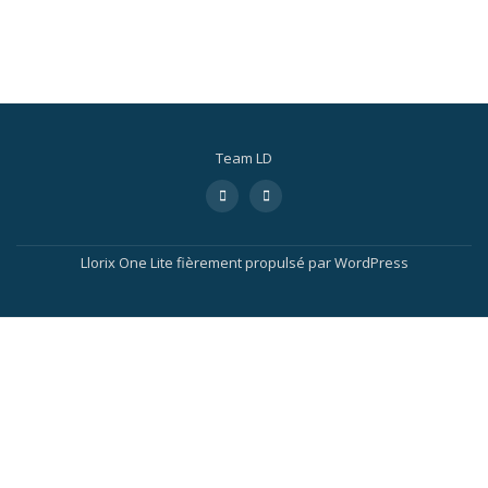
Team LD
Llorix One Lite
fièrement propulsé par
WordPress