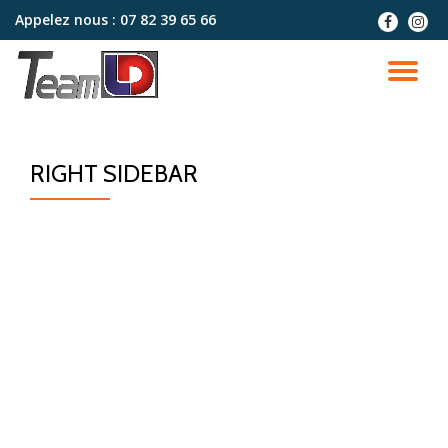
Appelez nous :
07 82 39 65 66
fa-
fa-
facebook
instag
Aller
au
DÉ
contenu
LA
RIGHT SIDEBAR
NA