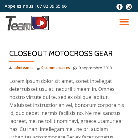
Appelez nous :
07 82 39 65 66
fa-
fa-
facebook
instag
Aller
au
DÉ
contenu
LA
CLOSEOUT MOTOCROSS GEAR
NA
admteamld
0 commentaires
9 septembre 2019
Lorem ipsum dolor sit amet, sonet intellegat
deterruisset usu at, nec zril timeam in. Omnes
nostro virtute qui te, sed ex oblique labitur.
Maluisset instructior an vel, bonorum corpora his
id, duo debet inermis facilisis no. Ne mei sanctus
laoreet, mel ne tollit nominavi, graece utamur ea
has. Cu inani intellegam mel, ne pri audiam
urbanitas accommodare.Per ex facer ornatus