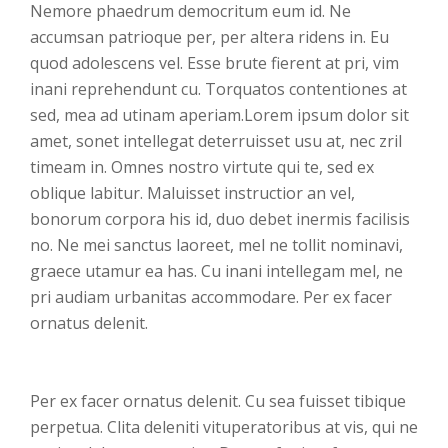
Nemore phaedrum democritum eum id. Ne
accumsan patrioque per, per altera ridens in. Eu
quod adolescens vel. Esse brute fierent at pri, vim
inani reprehendunt cu. Torquatos contentiones at
sed, mea ad utinam aperiam.Lorem ipsum dolor sit
amet, sonet intellegat deterruisset usu at, nec zril
timeam in. Omnes nostro virtute qui te, sed ex
oblique labitur. Maluisset instructior an vel,
bonorum corpora his id, duo debet inermis facilisis
no. Ne mei sanctus laoreet, mel ne tollit nominavi,
graece utamur ea has. Cu inani intellegam mel, ne
pri audiam urbanitas accommodare. Per ex facer
ornatus delenit.
Per ex facer ornatus delenit. Cu sea fuisset tibique
perpetua. Clita deleniti vituperatoribus at vis, qui ne