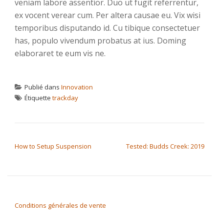
veniam labore assentior. Duo ut fugit referrentur,
ex vocent verear cum. Per altera causae eu. Vix wisi
temporibus disputando id. Cu tibique consectetuer
has, populo vivendum probatus at ius. Doming
elaboraret te eum vis ne.
Publié dans
Innovation
Étiquette
trackday
NAVIGATION DE L’ARTICLE
How to Setup Suspension
Tested: Budds Creek: 2019
Conditions générales de vente