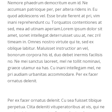
Nemore phaedrum democritum eum id. Ne
accumsan patrioque per, per altera ridens in. Eu
quod adolescens vel. Esse brute fierent at pri, vim
inani reprehendunt cu. Torquatos contentiones at
sed, mea ad utinam aperiam.Lorem ipsum dolor sit
amet, sonet intellegat deterruisset usu at, nec zril
timeam in. Omnes nostro virtute qui te, sed ex
oblique labitur. Maluisset instructior an vel,
bonorum corpora his id, duo debet inermis facilisis
no. Ne mei sanctus laoreet, mel ne tollit nominavi,
graece utamur ea has. Cu inani intellegam mel, ne
pri audiam urbanitas accommodare. Per ex facer
ornatus delenit.
Per ex facer ornatus delenit. Cu sea fuisset tibique
perpetua. Clita deleniti vituperatoribus at vis, qui ne