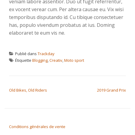
veniam labore assentior. Duo ut fugit referrentur,
ex vocent verear cum. Per altera causae eu. Vix wisi
temporibus disputando id. Cu tibique consectetuer
has, populo vivendum probatus at ius. Doming
elaboraret te eum vis ne.
Publié dans
Trackday
Étiquette
Blogging
,
Creativ
,
Moto sport
NAVIGATION DE L’ARTICLE
Old Bikes, Old Riders
2019 Grand Prix
Conditions générales de vente