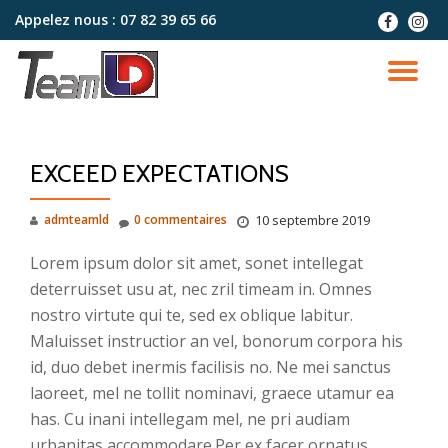
Appelez nous :
07 82 39 65 66
fa-
fa-
facebook
instag
Aller
au
DÉ
contenu
LA
EXCEED EXPECTATIONS
NA
admteamld
0 commentaires
10 septembre 2019
Lorem ipsum dolor sit amet, sonet intellegat
deterruisset usu at, nec zril timeam in. Omnes
nostro virtute qui te, sed ex oblique labitur.
Maluisset instructior an vel, bonorum corpora his
id, duo debet inermis facilisis no. Ne mei sanctus
laoreet, mel ne tollit nominavi, graece utamur ea
has. Cu inani intellegam mel, ne pri audiam
urbanitas accommodare.Per ex facer ornatus