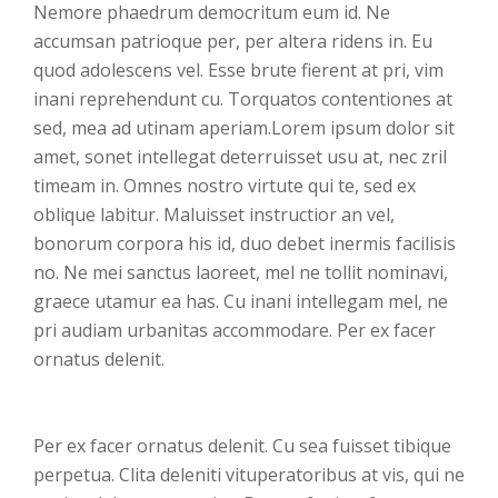
Nemore phaedrum democritum eum id. Ne
accumsan patrioque per, per altera ridens in. Eu
quod adolescens vel. Esse brute fierent at pri, vim
inani reprehendunt cu. Torquatos contentiones at
sed, mea ad utinam aperiam.Lorem ipsum dolor sit
amet, sonet intellegat deterruisset usu at, nec zril
timeam in. Omnes nostro virtute qui te, sed ex
oblique labitur. Maluisset instructior an vel,
bonorum corpora his id, duo debet inermis facilisis
no. Ne mei sanctus laoreet, mel ne tollit nominavi,
graece utamur ea has. Cu inani intellegam mel, ne
pri audiam urbanitas accommodare. Per ex facer
ornatus delenit.
Per ex facer ornatus delenit. Cu sea fuisset tibique
perpetua. Clita deleniti vituperatoribus at vis, qui ne