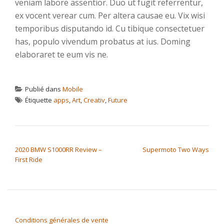
veniam labore assentior. Duo ut fugit referrentur,
ex vocent verear cum. Per altera causae eu. Vix wisi
temporibus disputando id. Cu tibique consectetuer
has, populo vivendum probatus at ius. Doming
elaboraret te eum vis ne.
Publié dans
Mobile
Étiquette
apps
,
Art
,
Creativ
,
Future
NAVIGATION DE L’ARTICLE
2020 BMW S1000RR Review –
Supermoto Two Ways
First Ride
Conditions générales de vente