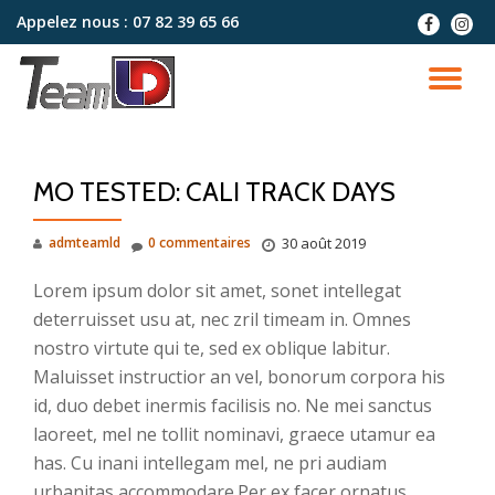
Appelez nous :
07 82 39 65 66
fa-
fa-
facebook
instag
Aller
au
DÉ
contenu
LA
MO TESTED: CALI TRACK DAYS
NA
admteamld
0 commentaires
30 août 2019
Lorem ipsum dolor sit amet, sonet intellegat
deterruisset usu at, nec zril timeam in. Omnes
nostro virtute qui te, sed ex oblique labitur.
Maluisset instructior an vel, bonorum corpora his
id, duo debet inermis facilisis no. Ne mei sanctus
laoreet, mel ne tollit nominavi, graece utamur ea
has. Cu inani intellegam mel, ne pri audiam
urbanitas accommodare.Per ex facer ornatus