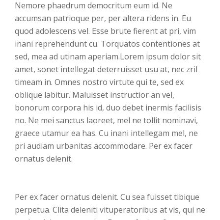
Nemore phaedrum democritum eum id. Ne
accumsan patrioque per, per altera ridens in. Eu
quod adolescens vel. Esse brute fierent at pri, vim
inani reprehendunt cu. Torquatos contentiones at
sed, mea ad utinam aperiam.Lorem ipsum dolor sit
amet, sonet intellegat deterruisset usu at, nec zril
timeam in. Omnes nostro virtute qui te, sed ex
oblique labitur. Maluisset instructior an vel,
bonorum corpora his id, duo debet inermis facilisis
no. Ne mei sanctus laoreet, mel ne tollit nominavi,
graece utamur ea has. Cu inani intellegam mel, ne
pri audiam urbanitas accommodare. Per ex facer
ornatus delenit.
Per ex facer ornatus delenit. Cu sea fuisset tibique
perpetua. Clita deleniti vituperatoribus at vis, qui ne