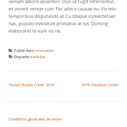
veniam labore assentior. Duo ut fugit referrentur,
ex vocent verear cum. Per altera causae eu. Vix wisi
temporibus disputando id. Cu tibique consectetuer
has, populo vivendum probatus at ius. Doming
elaboraret te eum vis ne.
Publié dans
Innovation
Étiquette
trackday
NAVIGATION DE L’ARTICLE
Tested: Budds Creek: 2019
2019 Chestnut Corner
Conditions générales de vente