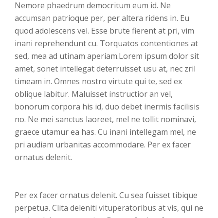
Nemore phaedrum democritum eum id. Ne
accumsan patrioque per, per altera ridens in. Eu
quod adolescens vel. Esse brute fierent at pri, vim
inani reprehendunt cu. Torquatos contentiones at
sed, mea ad utinam aperiam.Lorem ipsum dolor sit
amet, sonet intellegat deterruisset usu at, nec zril
timeam in. Omnes nostro virtute qui te, sed ex
oblique labitur. Maluisset instructior an vel,
bonorum corpora his id, duo debet inermis facilisis
no. Ne mei sanctus laoreet, mel ne tollit nominavi,
graece utamur ea has. Cu inani intellegam mel, ne
pri audiam urbanitas accommodare. Per ex facer
ornatus delenit.
Per ex facer ornatus delenit. Cu sea fuisset tibique
perpetua. Clita deleniti vituperatoribus at vis, qui ne