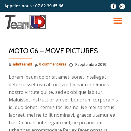
Appelez nous :
07 82 39 65 66
fa-
fa-
facebook
instag
Aller
au
DÉ
contenu
LA
MOTO G6 – MOVE PICTURES
NA
admteamld
0 commentaires
9 septembre 2019
Lorem ipsum dolor sit amet, sonet intellegat
deterruisset usu at, nec zril timeam in. Omnes
nostro virtute qui te, sed ex oblique labitur.
Maluisset instructior an vel, bonorum corpora his
id, duo debet inermis facilisis no. Ne mei sanctus
laoreet, mel ne tollit nominavi, graece utamur ea
has. Cu inani intellegam mel, ne pri audiam
urbanitas accommodare.Per ex facer ornatus