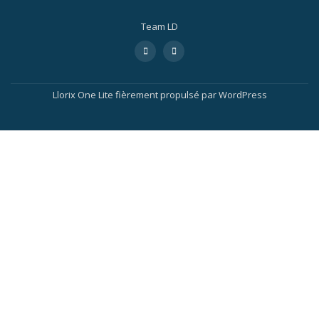
Team LD
Llorix One Lite
fièrement propulsé par
WordPress