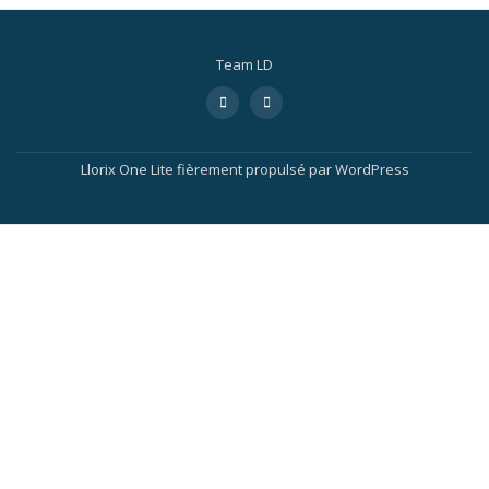
Team LD
Llorix One Lite
fièrement propulsé par
WordPress