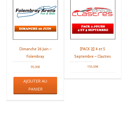
[PACK 2J] 4 et 5
Dimanche 26 Juin –
Septembre – Clastres
Folembray
155,00
€
95,00
€
AJOUTER AU
PANIER