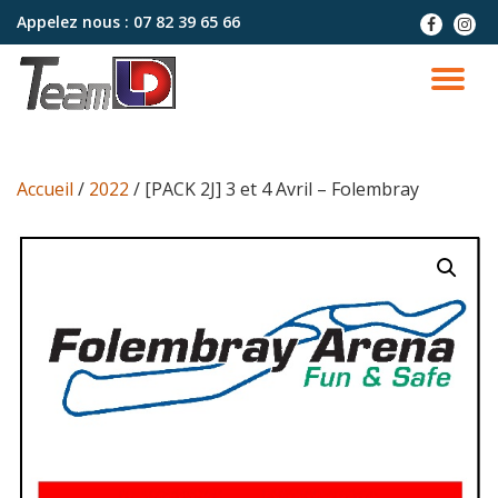
Appelez nous :
07 82 39 65 66
fa-
fa-
facebook
instag
Aller
au
DÉ
contenu
LA
Accueil
/
2022
/ [PACK 2J] 3 et 4 Avril – Folembray
NA