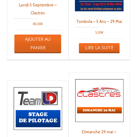
Lundi 5 Septembre –
Clastres
Tombola – 5 Ans – 29 Mai
80,00
€
5,00
€
Ce
AJOUTER AU
produit
a
PANIER
LIRE LA SUITE
plusieurs
variations.
Les
options
peuvent
être
choisies
sur
la
page
du
produit
Dimanche 29 mai –