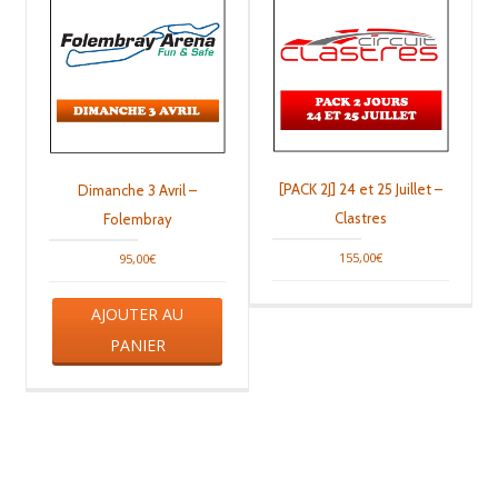
[PACK 2J] 24 et 25 Juillet –
Dimanche 3 Avril –
Clastres
Folembray
155,00
€
95,00
€
AJOUTER AU
PANIER