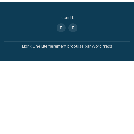
Team LD
Llorix One Lite
fièrement propulsé par
WordPress