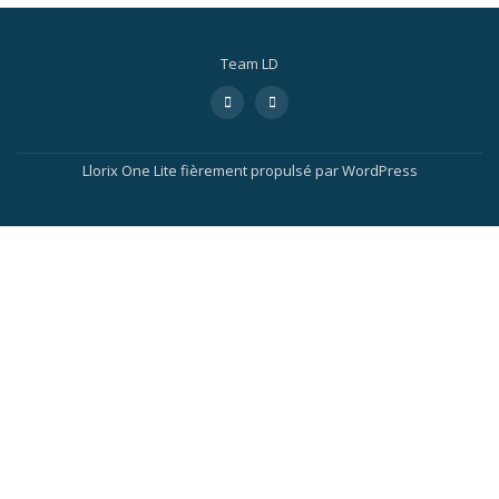
Team LD
Llorix One Lite
fièrement propulsé par
WordPress