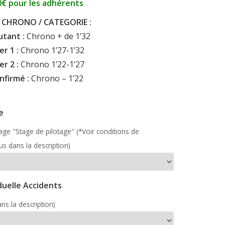
0€ pour les adhérents
 CHRONO / CATEGORIE :
tant :
Chrono + de 1’32
er 1 :
Chrono 1’27-1’32
er 2 :
Chrono 1’22-1’27
nfirmé :
Chrono – 1’22
e
page "Stage de pilotage" (*Voir conditions de
us dans la description)
duelle Accidents
ns la description)