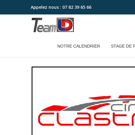
Appelez nous :
07 82 39 65 66
Aller
au
contenu
NOTRE CALENDRIER
STAGE DE 
Accueil
/
2023 – pack 2 jours
/ [PACK 2J] 17 E