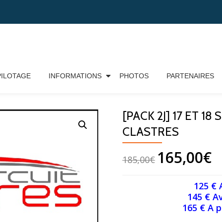
PILOTAGE
INFORMATIONS
PHOTOS
PARTENAIRES
T 18 SEPTEMBRE – INTER2 – CLASTRES
[PACK 2J] 17 ET 1
CLASTRES
165,00
€
185,00
€
125 € 
145 € A
165 € A p