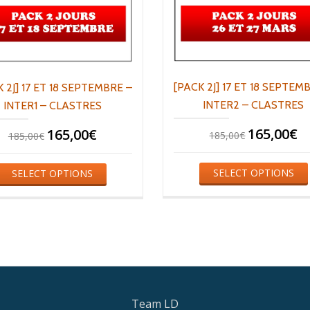
[PACK 2J] 17 ET 18 SEPTEM
 2J] 17 ET 18 SEPTEMBRE –
INTER2 – CLASTRES
INTER1 – CLASTRES
165,00
€
165,00
€
185,00
€
185,00
€
SELECT OPTIONS
SELECT OPTIONS
Team LD