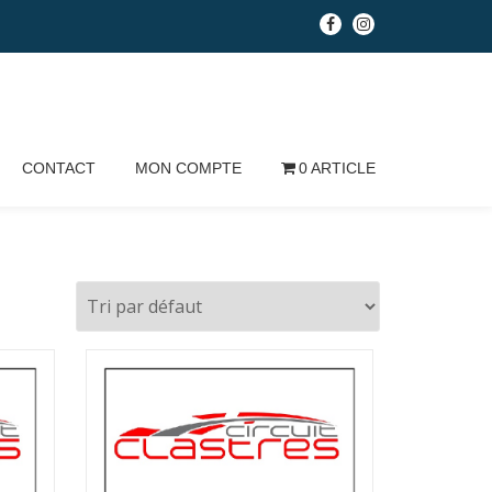
fa-
fa-
facebook
instagram
CONTACT
MON COMPTE
0 ARTICLE