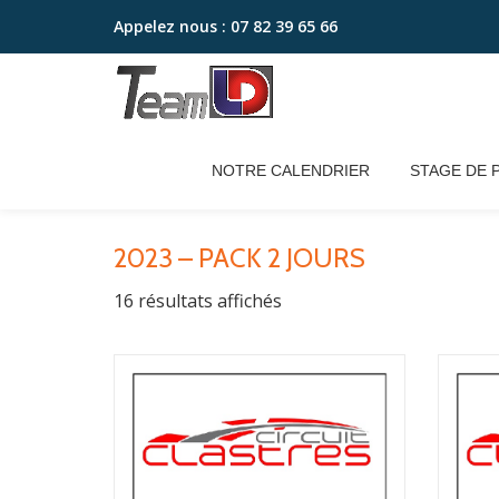
Appelez nous :
07 82 39 65 66
Aller
au
contenu
NOTRE CALENDRIER
STAGE DE 
Accueil
/ 2023 – pack 2 jours
2023 – PACK 2 JOURS
16 résultats affichés