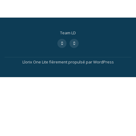
Team LD
Llorix One Lite
fièrement propulsé par
WordPress