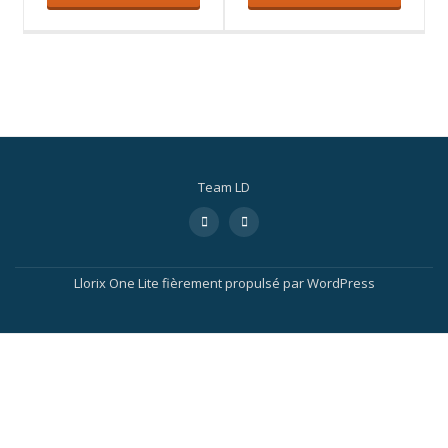
Team LD
Llorix One Lite
fièrement propulsé par
WordPress