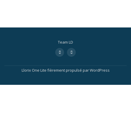
Team LD
Llorix One Lite
fièrement propulsé par
WordPress