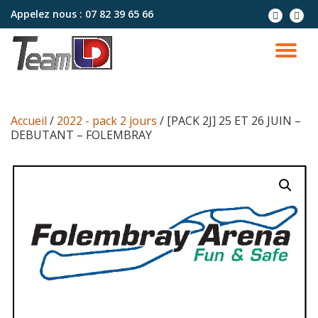
Appelez nous :
07 82 39 65 66
Aller
au
contenu
Accueil
/
2022 - pack 2 jours
/ [PACK 2J] 25 ET 26 JUIN –
DEBUTANT – FOLEMBRAY