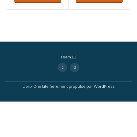
Team LD
Llorix One Lite
fièrement propulsé par
WordPress