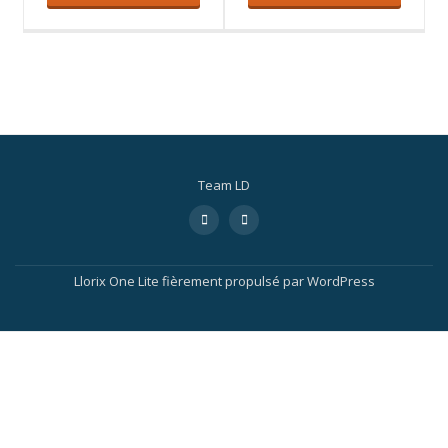
Team LD
Llorix One Lite
fièrement propulsé par
WordPress