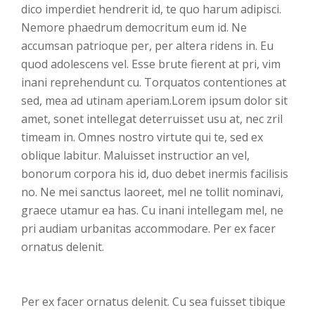
dico imperdiet hendrerit id, te quo harum adipisci.
Nemore phaedrum democritum eum id. Ne
accumsan patrioque per, per altera ridens in. Eu
quod adolescens vel. Esse brute fierent at pri, vim
inani reprehendunt cu. Torquatos contentiones at
sed, mea ad utinam aperiam.Lorem ipsum dolor sit
amet, sonet intellegat deterruisset usu at, nec zril
timeam in. Omnes nostro virtute qui te, sed ex
oblique labitur. Maluisset instructior an vel,
bonorum corpora his id, duo debet inermis facilisis
no. Ne mei sanctus laoreet, mel ne tollit nominavi,
graece utamur ea has. Cu inani intellegam mel, ne
pri audiam urbanitas accommodare. Per ex facer
ornatus delenit.
Per ex facer ornatus delenit. Cu sea fuisset tibique