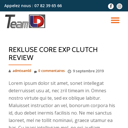
Appelez nous :
07 82 39 65 66
fa-
fa-
facebook
instag
Aller
au
DÉ
contenu
LA
REKLUSE CORE EXP CLUTCH
NA
REVIEW
admteamld
0 commentaires
9 septembre 2019
Lorem ipsum dolor sit amet, sonet intellegat
deterruisset usu at, nec zril timeam in. Omnes
nostro virtute qui te, sed ex oblique labitur.
Maluisset instructior an vel, bonorum corpora his
id, duo debet inermis facilisis no. Ne mei sanctus
laoreet, mel ne tollit nominavi, graece utamur ea
has. Cu inani intellegam mel, ne pri audiam