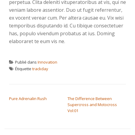
perpetua. Clita deleniti vituperatoribus at vis, qui ne
veniam labore assentior. Duo ut fugit referrentur,
ex vocent verear cum. Per altera causae eu. Vix wisi
temporibus disputando id. Cu tibique consectetuer
has, populo vivendum probatus at ius. Doming
elaboraret te eum vis ne.
Publié dans
Innovation
Étiquette
trackday
NAVIGATION DE L’ARTICLE
Pure Adrenalin Rush
The Difference Between
Supercross and Motocross
Vol:01