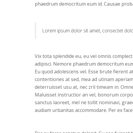
phaedrum democritum eum id. Causae probat
Lorem ipsum dolor sit amet, consectet dolor 
Vix tota splendide eu, eu vel omnis complecti
adipisci. Nemore phaedrum democritum eum i
Eu quod adolescens vel. Esse brute fierent a
contentiones at sed, mea ad utinam aperiam.
deterruisset usu at, nec zril timeam in. Omnes
Maluisset instructior an vel, bonorum corpora
sanctus laoreet, mel ne tollit nominavi, grae
audiam urbanitas accommodare. Per ex facer