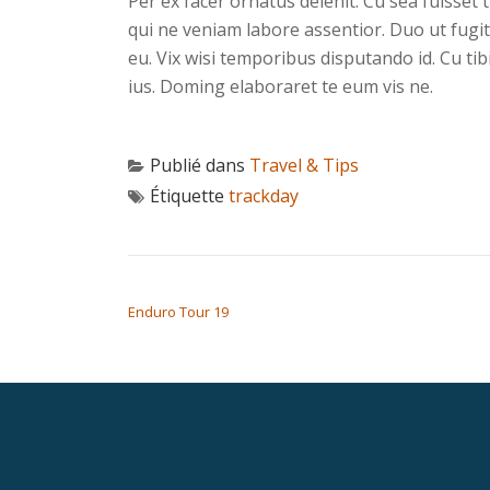
Per ex facer ornatus delenit. Cu sea fuisset t
qui ne veniam labore assentior. Duo ut fugit
eu. Vix wisi temporibus disputando id. Cu t
ius. Doming elaboraret te eum vis ne.
Publié dans
Travel & Tips
Étiquette
trackday
NAVIGATION DE L’ARTICLE
Enduro Tour 19
Menu