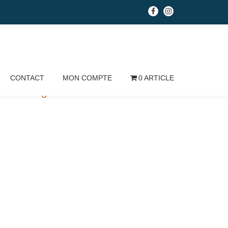
fa-
fa-
facebook
instagram
CONTACT
MON COMPTE
0 ARTICLE
Conditions générales de vente