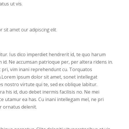
us ut vis.
sit amet our adipiscing elit.
tur. Ius dico imperdiet hendrerit id, te quo harum
d. Ne accumsan patrioque per, per altera ridens in.
t pri, vim inani reprehendunt cu. Torquatos
Lorem ipsum dolor sit amet, sonet intellegat
 nostro virtute qui te, sed ex oblique labitur.
 his id, duo debet inermis facilisis no. Ne mei
ce utamur ea has. Cu inani intellegam mel, ne pri
 ornatus delenit.