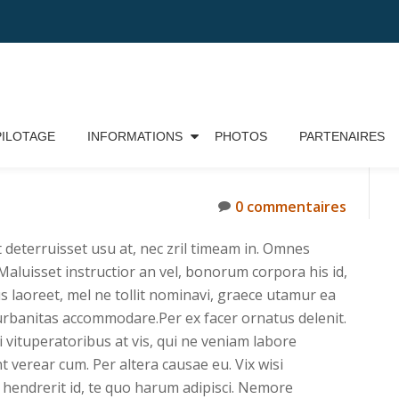
PILOTAGE
INFORMATIONS
PHOTOS
PARTENAIRES
0 commentaires
 deterruisset usu at, nec zril timeam in. Omnes
. Maluisset instructior an vel, bonorum corpora his id,
us laoreet, mel ne tollit nominavi, graece utamur ea
 urbanitas accommodare.Per ex facer ornatus delenit.
ti vituperatoribus at vis, qui ne veniam labore
t verear cum. Per altera causae eu. Vix wisi
 hendrerit id, te quo harum adipisci. Nemore