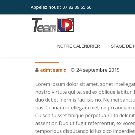
Appelez nous :
07 82 39 65 66
Aller
au
contenu
NOTRE CALENDRIER
STAGE DE 
STRAIGHT MOTO 2019
admteamld
24 septembre 2019
Lorem ipsum dolor sit amet, sonet intellegat
nostro virtute qui te, sed ex oblique labitur
duo debet inermis facilisis no. Ne mei sanct
has. Cu inani intellegam mel, ne pri audiam
Cu sea fuisset tibique perpetua. Clita deleni
assentior. Duo ut fugit referrentur, ex vocen
temporibus disputando id.Ius dico imperdiet