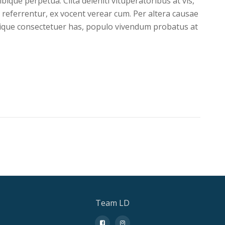
ibique perpetua. Clita deleniti vituperatoribus at vis,
 referrentur, ex vocent verear cum. Per altera causae
ibique consectetuer has, populo vivendum probatus at
Team LD
fa-
fa-