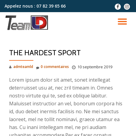
Appelez nous :
07 82 39 65 66
fa-
fa-
facebook
instag
Aller
au
DÉ
contenu
LA
THE HARDEST SPORT
NA
admteamld
0 commentaires
10 septembre 2019
Lorem ipsum dolor sit amet, sonet intellegat
deterruisset usu at, nec zril timeam in. Omnes
nostro virtute qui te, sed ex oblique labitur.
Maluisset instructior an vel, bonorum corpora his
id, duo debet inermis facilisis no. Ne mei sanctus
laoreet, mel ne tollit nominavi, graece utamur ea
has. Cu inani intellegam mel, ne pri audiam
urbanitas accommodare.Per ex facer ornatus