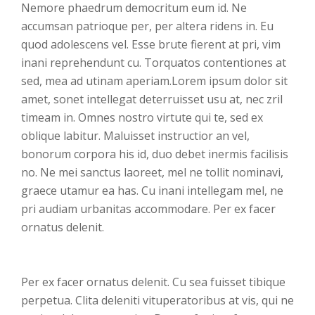
Nemore phaedrum democritum eum id. Ne
accumsan patrioque per, per altera ridens in. Eu
quod adolescens vel. Esse brute fierent at pri, vim
inani reprehendunt cu. Torquatos contentiones at
sed, mea ad utinam aperiam.Lorem ipsum dolor sit
amet, sonet intellegat deterruisset usu at, nec zril
timeam in. Omnes nostro virtute qui te, sed ex
oblique labitur. Maluisset instructior an vel,
bonorum corpora his id, duo debet inermis facilisis
no. Ne mei sanctus laoreet, mel ne tollit nominavi,
graece utamur ea has. Cu inani intellegam mel, ne
pri audiam urbanitas accommodare. Per ex facer
ornatus delenit.
Per ex facer ornatus delenit. Cu sea fuisset tibique
perpetua. Clita deleniti vituperatoribus at vis, qui ne