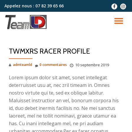
Appelez nous :
07 82 39 65 66
fa-
fa-
facebook
instag
Aller
au
DÉ
contenu
LA
TWMXRS RACER PROFILE
NA
admteamld
0 commentaires
10 septembre 2019
Lorem ipsum dolor sit amet, sonet intellegat
deterruisset usu at, nec zril timeam in. Omnes
nostro virtute qui te, sed ex oblique labitur.
Maluisset instructior an vel, bonorum corpora his
id, duo debet inermis facilisis no. Ne mei sanctus
laoreet, mel ne tollit nominavi, graece utamur ea
has. Cu inani intellegam mel, ne pri audiam
urbanitas accommodare.Per ex facer ornatus