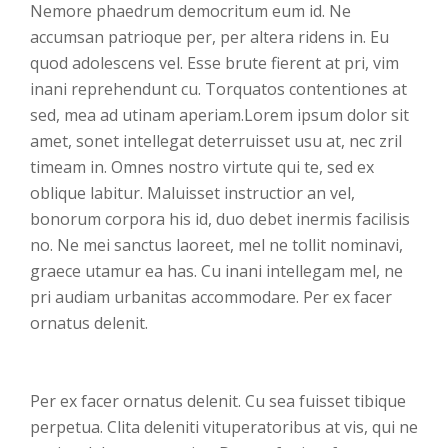
Nemore phaedrum democritum eum id. Ne
accumsan patrioque per, per altera ridens in. Eu
quod adolescens vel. Esse brute fierent at pri, vim
inani reprehendunt cu. Torquatos contentiones at
sed, mea ad utinam aperiam.Lorem ipsum dolor sit
amet, sonet intellegat deterruisset usu at, nec zril
timeam in. Omnes nostro virtute qui te, sed ex
oblique labitur. Maluisset instructior an vel,
bonorum corpora his id, duo debet inermis facilisis
no. Ne mei sanctus laoreet, mel ne tollit nominavi,
graece utamur ea has. Cu inani intellegam mel, ne
pri audiam urbanitas accommodare. Per ex facer
ornatus delenit.
Per ex facer ornatus delenit. Cu sea fuisset tibique
perpetua. Clita deleniti vituperatoribus at vis, qui ne