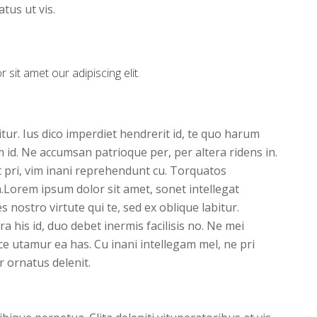
us ut vis.
sit amet our adipiscing elit.
tur. Ius dico imperdiet hendrerit id, te quo harum
d. Ne accumsan patrioque per, per altera ridens in.
t pri, vim inani reprehendunt cu. Torquatos
Lorem ipsum dolor sit amet, sonet intellegat
 nostro virtute qui te, sed ex oblique labitur.
 his id, duo debet inermis facilisis no. Ne mei
ce utamur ea has. Cu inani intellegam mel, ne pri
 ornatus delenit.