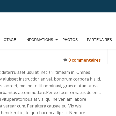
PILOTAGE
INFORMATIONS
PHOTOS
PARTENAIRES
0 commentaires
 deterruisset usu at, nec zril timeam in. Omnes
. Maluisset instructior an vel, bonorum corpora his id,
us laoreet, mel ne tollit nominavi, graece utamur ea
 urbanitas accommodare.Per ex facer ornatus delenit.
ti vituperatoribus at vis, qui ne veniam labore
t verear cum. Per altera causae eu. Vix wisi
 hendrerit id, te quo harum adipisci. Nemore