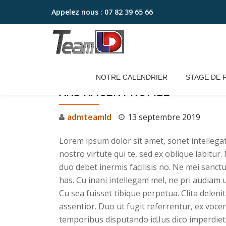
Appelez nous :
07 82 39 65 66
Aller
au
contenu
NOTRE CALENDRIER
STAGE DE 
XRS RACER PROFILE
admteamld
13 septembre 2019
Lorem ipsum dolor sit amet, sonet intellegat
nostro virtute qui te, sed ex oblique labitur
duo debet inermis facilisis no. Ne mei sanct
has. Cu inani intellegam mel, ne pri audiam
Cu sea fuisset tibique perpetua. Clita deleni
assentior. Duo ut fugit referrentur, ex vocen
temporibus disputando id.Ius dico imperdiet