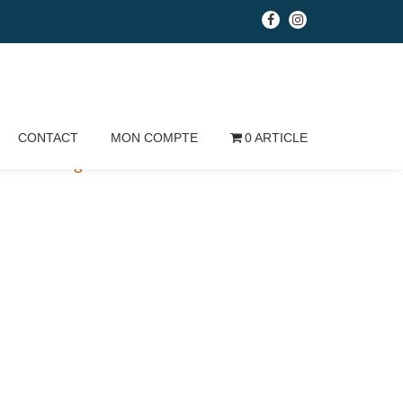
fa-
fa-
facebook
instagram
CONTACT
MON COMPTE
0 ARTICLE
Conditions générales de vente