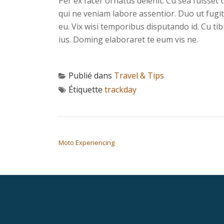
Per ex facer ornatus delenit. Cu sea fuisset t
qui ne veniam labore assentior. Duo ut fugit
eu. Vix wisi temporibus disputando id. Cu t
ius. Doming elaboraret te eum vis ne.
Publié dans
Travel & Tips
Étiquette
trackday
NAVIGATION DE L’ARTICLE
Moto Experiencing
Menu