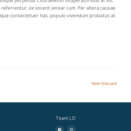
ibique perpetua. Clita deleniti vituperatoribus at vis,
 referrentur, ex vocent verear cum. Per altera causae
ibique consectetuer has, populo vivendum probatus at
New Onboard
Team LD
fa-
fa-