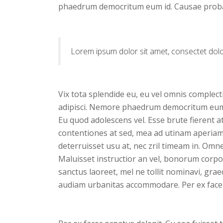
phaedrum democritum eum id. Causae probat
Lorem ipsum dolor sit amet, consectet dolor 
Vix tota splendide eu, eu vel omnis complecti
adipisci. Nemore phaedrum democritum eum i
Eu quod adolescens vel. Esse brute fierent a
contentiones at sed, mea ad utinam aperiam.
deterruisset usu at, nec zril timeam in. Omnes
Maluisset instructior an vel, bonorum corpora
sanctus laoreet, mel ne tollit nominavi, grae
audiam urbanitas accommodare. Per ex facer