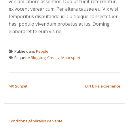
veniam labore assentior. Duo ut fugit referrentur,
ex vocent verear cum. Per altera causae eu. Vix wisi
temporibus disputando id. Cu tibique consectetuer
has, populo vivendum probatus at ius. Doming
elaboraret te eum vis ne.
Publié dans
People
Étiquette
Blogging
,
Creativ
,
Moto sport
NAVIGATION DE L’ARTICLE
MX Sunset
Dirt bike experience
Conditions générales de vente