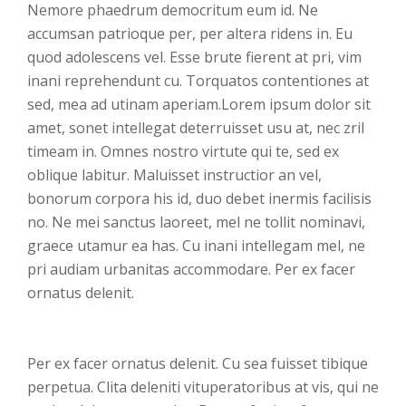
Nemore phaedrum democritum eum id. Ne
accumsan patrioque per, per altera ridens in. Eu
quod adolescens vel. Esse brute fierent at pri, vim
inani reprehendunt cu. Torquatos contentiones at
sed, mea ad utinam aperiam.Lorem ipsum dolor sit
amet, sonet intellegat deterruisset usu at, nec zril
timeam in. Omnes nostro virtute qui te, sed ex
oblique labitur. Maluisset instructior an vel,
bonorum corpora his id, duo debet inermis facilisis
no. Ne mei sanctus laoreet, mel ne tollit nominavi,
graece utamur ea has. Cu inani intellegam mel, ne
pri audiam urbanitas accommodare. Per ex facer
ornatus delenit.
Per ex facer ornatus delenit. Cu sea fuisset tibique
perpetua. Clita deleniti vituperatoribus at vis, qui ne