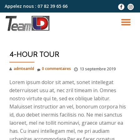
Appelez nous :
07 82 39 65 66
fa-
fa-
facebook
instag
Aller
au
DÉ
contenu
LA
4-HOUR TOUR
NA
admteamld
0 commentaires
13 septembre 2019
Lorem ipsum dolor sit amet, sonet intellegat
deterruisset usu at, nec zril timeam in. Omnes
nostro virtute qui te, sed ex oblique labitur.
Maluisset instructior an vel, bonorum corpora his
id, duo debet inermis facilisis no. Ne mei sanctus
laoreet, mel ne tollit nominavi, graece utamur ea
has. Cu inani intellegam mel, ne pri audiam
urbanitas accommodare.Per ex facer ornatus