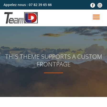
Appelez nous :
07 82 39 65 66
fa-
fa-
facebook
instag
Aller
au
DÉ
contenu
LA
NA
THIS THEME SUPPORTS A CUSTOM
FRONTPAGE