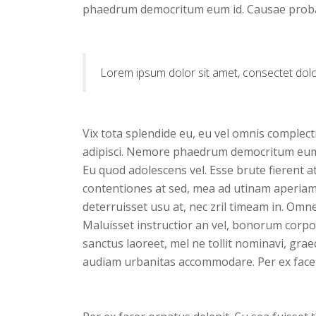
phaedrum democritum eum id. Causae probat
Lorem ipsum dolor sit amet, consectet dolor 
Vix tota splendide eu, eu vel omnis complecti
adipisci. Nemore phaedrum democritum eum i
Eu quod adolescens vel. Esse brute fierent a
contentiones at sed, mea ad utinam aperiam.
deterruisset usu at, nec zril timeam in. Omnes
Maluisset instructior an vel, bonorum corpora
sanctus laoreet, mel ne tollit nominavi, grae
audiam urbanitas accommodare. Per ex facer