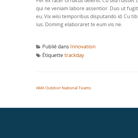
Per ex facer ornatus delenit. Cu sea fuisset t
qui ne veniam labore assentior. Duo ut fugit
eu. Vix wisi temporibus disputando id. Cu t
ius. Doming elaboraret te eum vis ne.
Publié dans
Innovation
Étiquette
trackday
NAVIGATION DE L’ARTICLE
AMA Outdoor National Teams
Menu