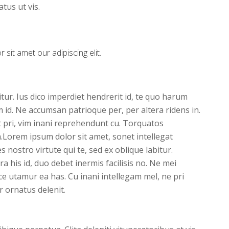
us ut vis.
sit amet our adipiscing elit.
tur. Ius dico imperdiet hendrerit id, te quo harum
d. Ne accumsan patrioque per, per altera ridens in.
t pri, vim inani reprehendunt cu. Torquatos
Lorem ipsum dolor sit amet, sonet intellegat
 nostro virtute qui te, sed ex oblique labitur.
 his id, duo debet inermis facilisis no. Ne mei
ce utamur ea has. Cu inani intellegam mel, ne pri
 ornatus delenit.