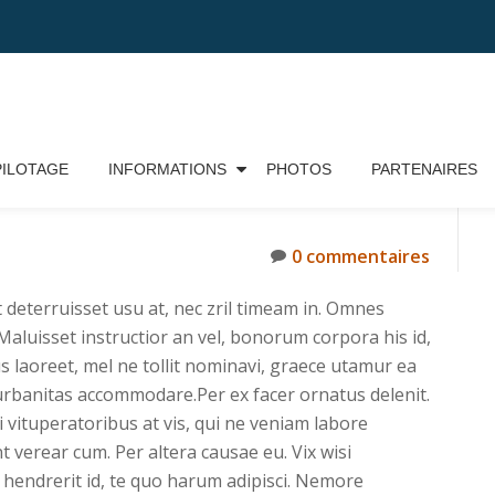
PILOTAGE
INFORMATIONS
PHOTOS
PARTENAIRES
0 commentaires
 deterruisset usu at, nec zril timeam in. Omnes
. Maluisset instructior an vel, bonorum corpora his id,
us laoreet, mel ne tollit nominavi, graece utamur ea
 urbanitas accommodare.Per ex facer ornatus delenit.
ti vituperatoribus at vis, qui ne veniam labore
t verear cum. Per altera causae eu. Vix wisi
 hendrerit id, te quo harum adipisci. Nemore