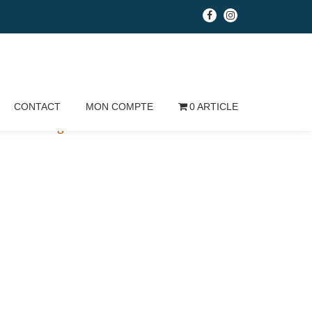
fa-
fa-
facebook
instagram
CONTACT
MON COMPTE
0 ARTICLE
Conditions générales de vente