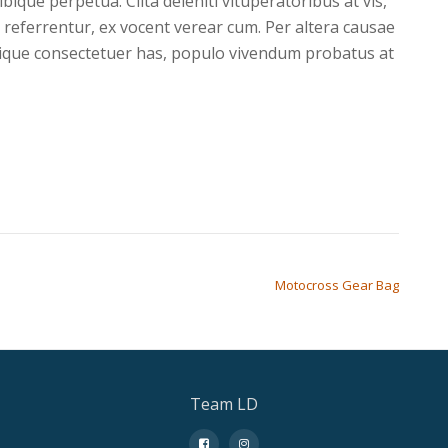
ibique perpetua. Clita deleniti vituperatoribus at vis,
 referrentur, ex vocent verear cum. Per altera causae
ibique consectetuer has, populo vivendum probatus at
Motocross Gear Bag
Team LD
fa-
fa-