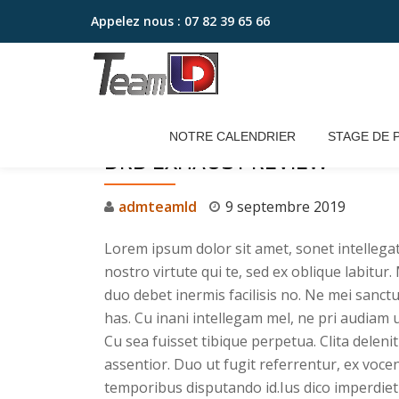
Appelez nous :
07 82 39 65 66
Aller
au
contenu
NOTRE CALENDRIER
STAGE DE 
DRD EXHAUST REVIEW
admteamld
9 septembre 2019
Lorem ipsum dolor sit amet, sonet intellegat
nostro virtute qui te, sed ex oblique labitur
duo debet inermis facilisis no. Ne mei sanct
has. Cu inani intellegam mel, ne pri audiam
Cu sea fuisset tibique perpetua. Clita deleni
assentior. Duo ut fugit referrentur, ex vocen
temporibus disputando id.Ius dico imperdiet