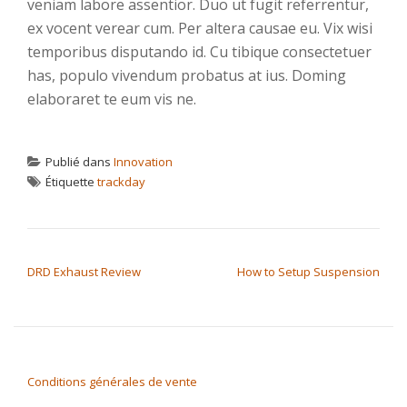
veniam labore assentior. Duo ut fugit referrentur,
ex vocent verear cum. Per altera causae eu. Vix wisi
temporibus disputando id. Cu tibique consectetuer
has, populo vivendum probatus at ius. Doming
elaboraret te eum vis ne.
Publié dans
Innovation
Étiquette
trackday
NAVIGATION DE L’ARTICLE
DRD Exhaust Review
How to Setup Suspension
Conditions générales de vente