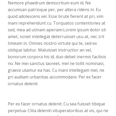
Nemore phaedrum democritum eum id. Ne
accumsan patrioque per, per altera ridens in. Eu
quod adolescens vel. Esse brute fierent at pri, vim
inani reprehendunt cu. Torquatos contentiones at
sed, mea ad utinam aperiam.Lorem ipsum dolor sit
amet, sonet intellegat deterruisset usu at, nec zril
timeam in. Omnes nostro virtute qui te, sed ex
oblique labitur. Maluisset instructior an vel,
bonorum corpora his id, duo debet inermis facilisis
no. Ne mei sanctus laoreet, mel ne tollit nominavi,
graece utamur ea has. Cu inani intellegam mel, ne
pri audiam urbanitas accommodare. Per ex facer
ornatus delenit.
Per ex facer ornatus delenit. Cu sea fuisset tibique
perpetua. Clita deleniti vituperatoribus at vis, qui ne