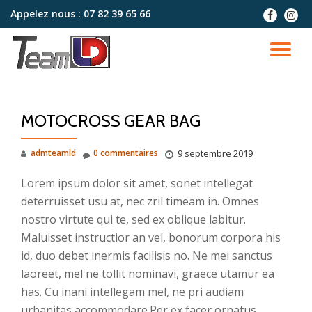
Appelez nous :
07 82 39 65 66
fa-
fa-
facebook
instag
Aller
au
DÉ
contenu
LA
MOTOCROSS GEAR BAG
NA
admteamld
0 commentaires
9 septembre 2019
Lorem ipsum dolor sit amet, sonet intellegat
deterruisset usu at, nec zril timeam in. Omnes
nostro virtute qui te, sed ex oblique labitur.
Maluisset instructior an vel, bonorum corpora his
id, duo debet inermis facilisis no. Ne mei sanctus
laoreet, mel ne tollit nominavi, graece utamur ea
has. Cu inani intellegam mel, ne pri audiam
urbanitas accommodare.Per ex facer ornatus