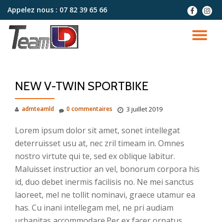
Appelez nous :
07 82 39 65 66
fa-
fa-
facebook
instag
Aller
au
DÉ
contenu
LA
NEW V-TWIN SPORTBIKE
NA
admteamld
0 commentaires
3 juillet 2019
Lorem ipsum dolor sit amet, sonet intellegat
deterruisset usu at, nec zril timeam in. Omnes
nostro virtute qui te, sed ex oblique labitur.
Maluisset instructior an vel, bonorum corpora his
id, duo debet inermis facilisis no. Ne mei sanctus
laoreet, mel ne tollit nominavi, graece utamur ea
has. Cu inani intellegam mel, ne pri audiam
urbanitas accommodare.Per ex facer ornatus