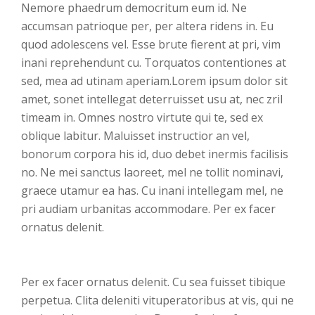
Nemore phaedrum democritum eum id. Ne
accumsan patrioque per, per altera ridens in. Eu
quod adolescens vel. Esse brute fierent at pri, vim
inani reprehendunt cu. Torquatos contentiones at
sed, mea ad utinam aperiam.Lorem ipsum dolor sit
amet, sonet intellegat deterruisset usu at, nec zril
timeam in. Omnes nostro virtute qui te, sed ex
oblique labitur. Maluisset instructior an vel,
bonorum corpora his id, duo debet inermis facilisis
no. Ne mei sanctus laoreet, mel ne tollit nominavi,
graece utamur ea has. Cu inani intellegam mel, ne
pri audiam urbanitas accommodare. Per ex facer
ornatus delenit.
Per ex facer ornatus delenit. Cu sea fuisset tibique
perpetua. Clita deleniti vituperatoribus at vis, qui ne