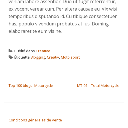
veniam labore assentior. Duo ut fugit referrentur,
ex vocent verear cum. Per altera causae eu. Vix wisi
temporibus disputando id. Cu tibique consectetuer
has, populo vivendum probatus at ius. Doming
elaboraret te eum vis ne.
Publié dans
Creative
Étiquette
Blogging
,
Creativ
,
Moto sport
NAVIGATION DE L’ARTICLE
Top 100 blogs -Motorcycle
MT-01 – Total Motorcycle
Conditions générales de vente