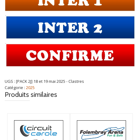
UGS :
[PACK 2J] 18 et 19 mai 2025 - Clastres
Catégorie :
2025
Produits similaires
Ce
produit
a