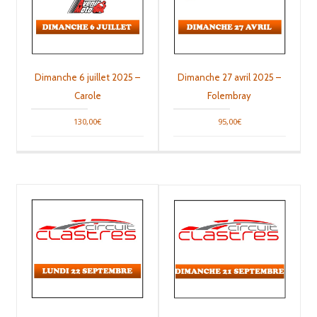
plusieu
variati
Les
option
peuven
être
Dimanche 6 juillet 2025 –
Dimanche 27 avril 2025 –
choisie
Carole
Folembray
sur
la
130,00
€
95,00
€
page
du
produit
Ce
Ce
produit
produit
a
a
plusieurs
plusieu
variations.
variati
Les
Les
options
option
peuvent
peuven