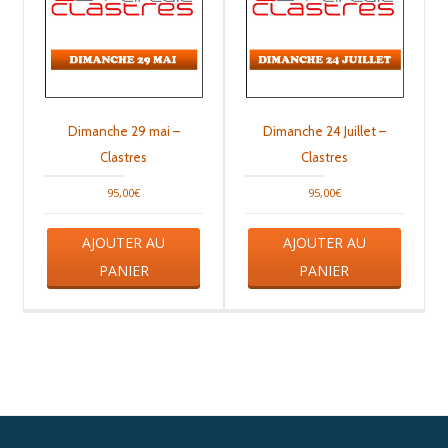
sur
sur
la
la
page
page
du
du
produit
produit
Dimanche 29 mai –
Dimanche 24 Juillet –
Clastres
Clastres
95,00
€
95,00
€
Ce
Ce
AJOUTER AU
AJOUTER AU
produit
produit
a
a
PANIER
PANIER
plusieurs
plusieu
variations.
variati
Les
Les
options
option
peuvent
peuven
être
être
choisies
choisie
sur
sur
la
la