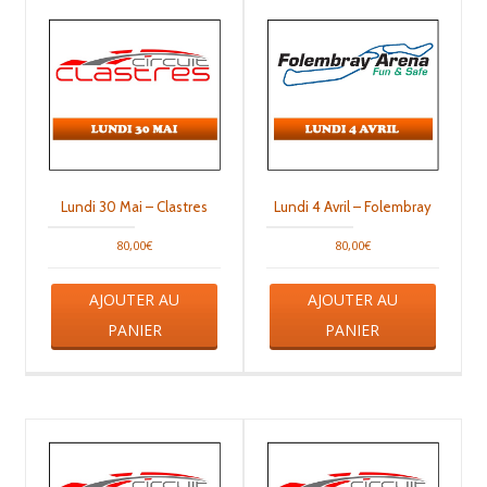
Lundi 30 Mai – Clastres
Lundi 4 Avril – Folembray
80,00
€
80,00
€
Ce
Ce
AJOUTER AU
AJOUTER AU
produit
produit
a
a
PANIER
PANIER
plusieurs
plusieu
variations.
variati
Les
Les
options
option
peuvent
peuven
être
être
choisies
choisie