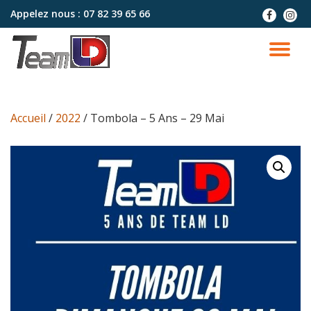
Appelez nous :
07 82 39 65 66
fa-
fa-
facebook
instag
Aller
au
DÉ
contenu
LA
Accueil
/
2022
/ Tombola – 5 Ans – 29 Mai
NA