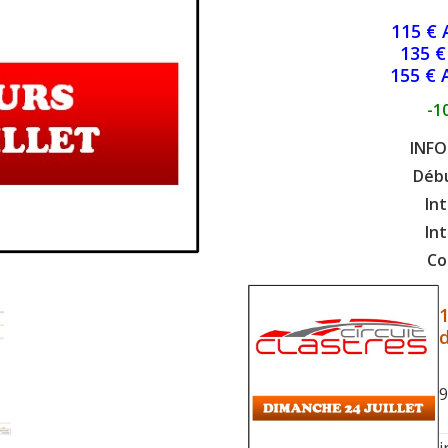
115 € 
135 €
155 € A
-1
INFO
Débu
Int
Int
Co
1
9