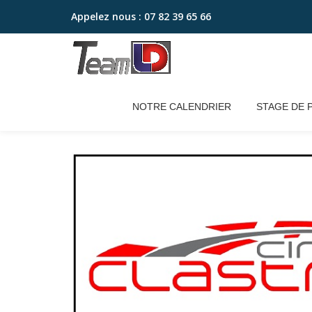
Appelez nous :
07 82 39 65 66
Aller
au
contenu
NOTRE CALENDRIER
STAGE DE 
Accueil
/
2022 - pack 2 jours
/ [PACK 2J] 24 E